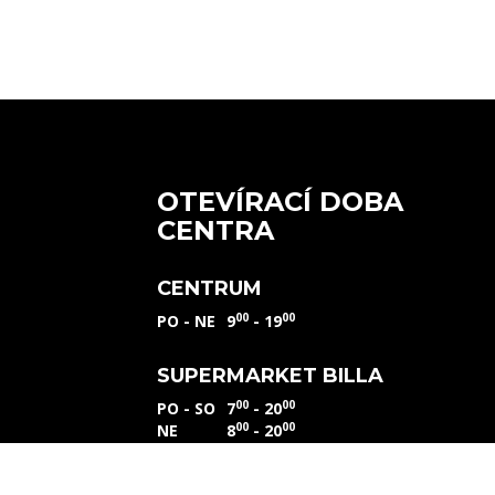
OTEVÍRACÍ DOBA
CENTRA
CENTRUM
00
00
PO - NE
9
- 19
SUPERMARKET BILLA
00
00
PO - SO
7
- 20
00
00
NE
8
- 20
U PEKAŘE