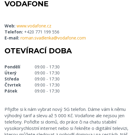
VODAFONE
Web:
www.vodafone.cz
Telefon:
+420 771 199 556
E-mail:
roman.svadlenka@vodafone.com
OTEVÍRACÍ DOBA
Pondělí
09:00 - 17:30
Úterý
09:00 - 17:30
Středa
09:00 - 17:30
Čtvrtek
09:00 - 17:30
Pátek
09:00 - 17:30
Přijďte si k nám vybrat nový 5G telefon. Dáme vám k němu
výhodný tarif a slevu až 5 000 Kč. Vodafone ale nejsou jen
telefony. Pořiďte si domů, do práce či na chatu stabilní
vysokorychlostní internet nebo si řekněte o digitální televizi,
kterou můžete sledovat z pohodlí domova i na cestách. Náš