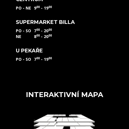
00
00
PO - NE
9
- 19
SUPERMARKET BILLA
00
00
PO - SO
7
- 20
00
00
NE
8
- 20
U PEKAŘE
00
00
PO - SO
7
- 19
INTERAKTIVNÍ MAPA