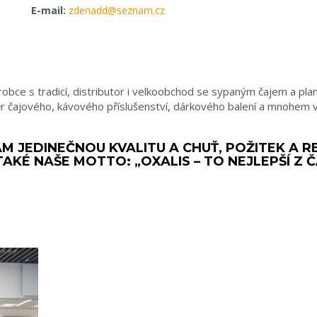
E-mail:
zdenadd@seznam.cz
robce s tradicí, distributor i velkoobchod se sypaným čajem a plant
ěr čajového, kávového příslušenství, dárkového balení a mnohem 
 JEDINEČNOU KVALITU A CHUŤ, POŽITEK A RE
TAKÉ NAŠE MOTTO: „OXALIS – TO NEJLEPŠÍ Z Č