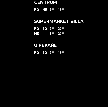
CENTRUM
00
00
PO - NE
9
- 19
SUPERMARKET BILLA
00
00
PO - SO
7
- 20
00
00
NE
8
- 20
U PEKAŘE
00
00
PO - SO
7
- 19