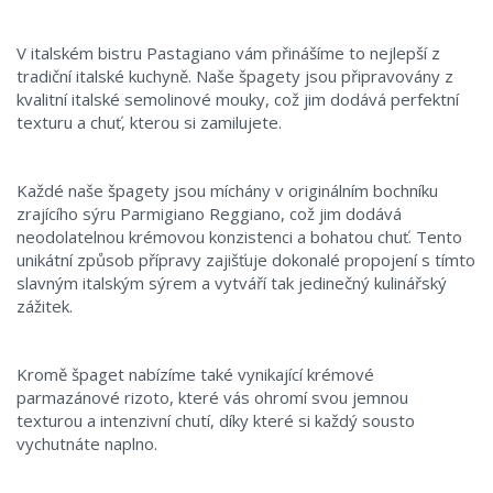
V italském bistru Pastagiano vám přinášíme to nejlepší z
tradiční italské kuchyně. Naše špagety jsou připravovány z
kvalitní italské semolinové mouky, což jim dodává perfektní
texturu a chuť, kterou si zamilujete.
Každé naše špagety jsou míchány v originálním bochníku
zrajícího sýru Parmigiano Reggiano, což jim dodává
neodolatelnou krémovou konzistenci a bohatou chuť. Tento
unikátní způsob přípravy zajišťuje dokonalé propojení s tímto
slavným italským sýrem a vytváří tak jedinečný kulinářský
zážitek.
Kromě špaget nabízíme také vynikající krémové
parmazánové rizoto, které vás ohromí svou jemnou
texturou a intenzivní chutí, díky které si každý sousto
vychutnáte naplno.