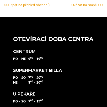
<<< Zpět na přehled obchodů
Ukázat na mapě >>>
OTEVÍRACÍ DOBA CENTRA
CENTRUM
00
00
PO - NE
9
- 19
SUPERMARKET BILLA
00
00
PO - SO
7
- 20
00
00
NE
8
- 20
U PEKAŘE
00
00
PO - SO
7
- 19