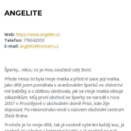
ANGELITE
Web:
https://www.angelite.cz
Telefon:
776042053
E-mail:
angelite@seznam.cz
Šperky... něco, co je mou součástí celý život.
Přede mnou to byla moje matka a před ní zase její matka.
Jako dítě jsem pomáhala s aranžováním šperků ve zlatnictví
mé babičky a s oblibou sledovala, jak se moje matka věnuje
zákazníkům. Můj první obchod se šperky se narodil v roce
2007 v Prostějově v obchodním domě Prior, kde žije
doposud. Po rekonstrukci nově s názvem obchodní centrum
Zlatá Brána.
Protože je to moje dítě, tak já osobně vybírám každý kus, já
osobně jej vybaluji a kontroluji kvalitu a já osobně jej pak