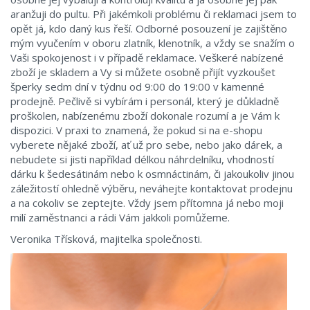
aranžuji do pultu. Při jakémkoli problému či reklamaci jsem to
opět já, kdo daný kus řeší. Odborné posouzení je zajištěno
mým vyučením v oboru zlatník, klenotník, a vždy se snažím o
Vaši spokojenost i v případě reklamace. Veškeré nabízené
zboží je skladem a Vy si můžete osobně přijít vyzkoušet
šperky sedm dní v týdnu od 9:00 do 19:00 v kamenné
prodejně. Pečlivě si vybírám i personál, který je důkladně
proškolen, nabízenému zboží dokonale rozumí a je Vám k
dispozici. V praxi to znamená, že pokud si na e-shopu
vyberete nějaké zboží, ať už pro sebe, nebo jako dárek, a
nebudete si jisti například délkou náhrdelníku, vhodností
dárku k šedesátinám nebo k osmnáctinám, či jakoukoliv jinou
záležitostí ohledně výběru, neváhejte kontaktovat prodejnu
a na cokoliv se zeptejte. Vždy jsem přítomna já nebo moji
milí zaměstnanci a rádi Vám jakkoli pomůžeme.
Veronika Třísková, majitelka společnosti.