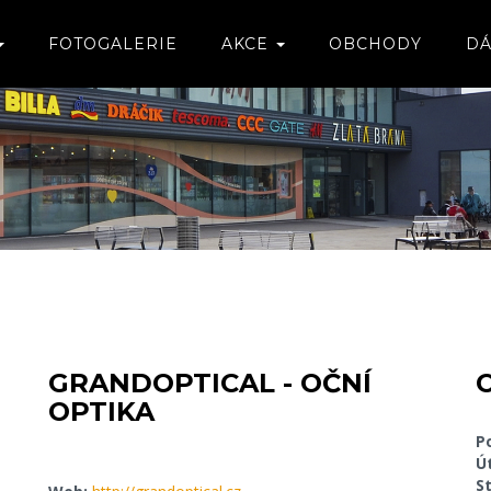
FOTOGALERIE
AKCE
OBCHODY
DÁ
GRANDOPTICAL - OČNÍ
OPTIKA
P
Ú
S