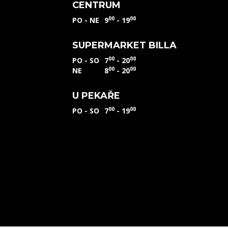
CENTRUM
00
00
PO - NE
9
- 19
SUPERMARKET BILLA
00
00
PO - SO
7
- 20
00
00
NE
8
- 20
U PEKAŘE
00
00
PO - SO
7
- 19