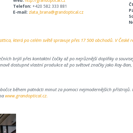
Web:
http://grandoptical.cz
Č
Telefon:
+420 582 333 881
P
E-mail:
zlata_brana@grandoptical.cz
S
N
ottica, která po celém světě spravuje přes 17 500 obchodů. V České re
čních brýlí přes kontaktní čočky až po nejrůznější doplňky a souvisejíc
nově dostupné vlastní produkce až po světové značky jako Ray-Ba
obočce během patnácti minut za pomoci nejmodernějších přístrojů. P
 na
www.grandoptical.cz
.