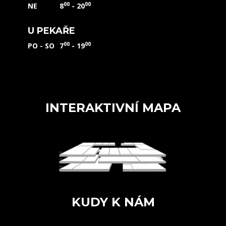
00
00
NE
8
- 20
U PEKAŘE
00
00
PO - SO
7
- 19
INTERAKTIVNÍ MAPA
KUDY K NÁM