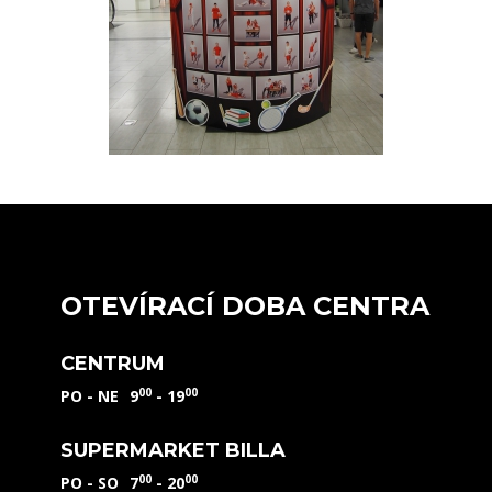
OTEVÍRACÍ DOBA CENTRA
CENTRUM
00
00
PO - NE
9
- 19
SUPERMARKET BILLA
00
00
PO - SO
7
- 20