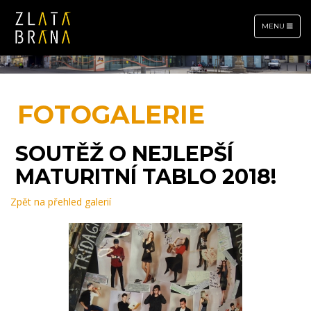
TOGGLE
MENU
NAVIGATION
FOTOGALERIE
SOUTĚŽ O NEJLEPŠÍ
MATURITNÍ TABLO 2018!
Zpět na přehled galerií