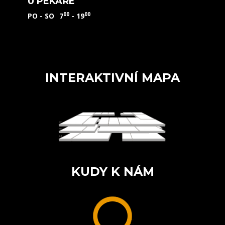
U PEKAŘE
00
00
PO - SO
7
- 19
INTERAKTIVNÍ MAPA
KUDY K NÁM