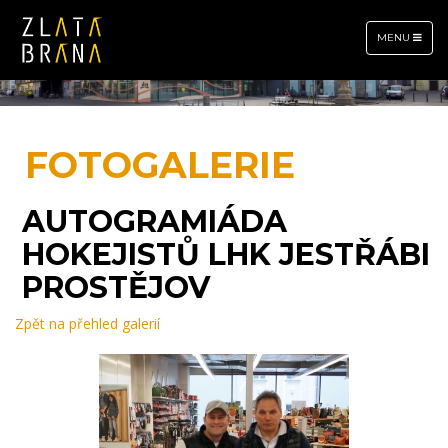
TOGGLE
MENU
NAVIGATION
FOTOGALERIE
AUTOGRAMIÁDA
HOKEJISTŮ LHK JESTŘÁBI
PROSTĚJOV
Zpět na přehled galerií