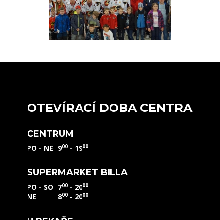
OTEVÍRACÍ DOBA CENTRA
CENTRUM
00
00
PO - NE
9
- 19
SUPERMARKET BILLA
00
00
PO - SO
7
- 20
00
00
NE
8
- 20