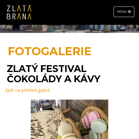
TOGGLE
MENU
NAVIGATION
FOTOGALERIE
ZLATÝ FESTIVAL
ČOKOLÁDY A KÁVY
Zpět na přehled galerií