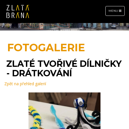
TOGGLE
MENU
NAVIGATION
FOTOGALERIE
ZLATÉ TVOŘIVÉ DÍLNIČKY
- DRÁTKOVÁNÍ
Zpět na přehled galerií