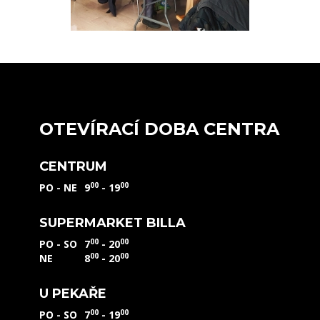
OTEVÍRACÍ DOBA CENTRA
CENTRUM
00
00
PO - NE
9
- 19
SUPERMARKET BILLA
00
00
PO - SO
7
- 20
00
00
NE
8
- 20
U PEKAŘE
00
00
PO - SO
7
- 19