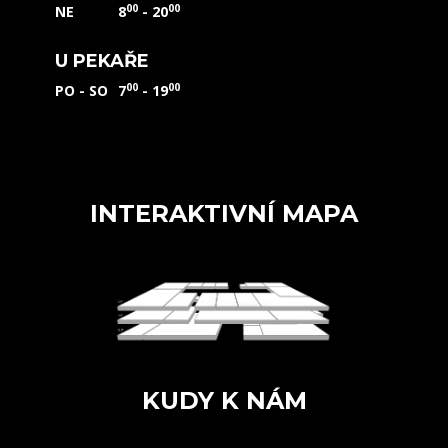
00
00
NE
8
- 20
U PEKAŘE
00
00
PO - SO
7
- 19
INTERAKTIVNÍ MAPA
KUDY K NÁM