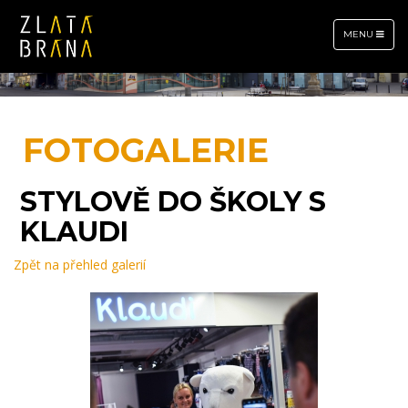
TOGGLE
MENU
NAVIGATION
FOTOGALERIE
STYLOVĚ DO ŠKOLY S
KLAUDI
Zpět na přehled galerií