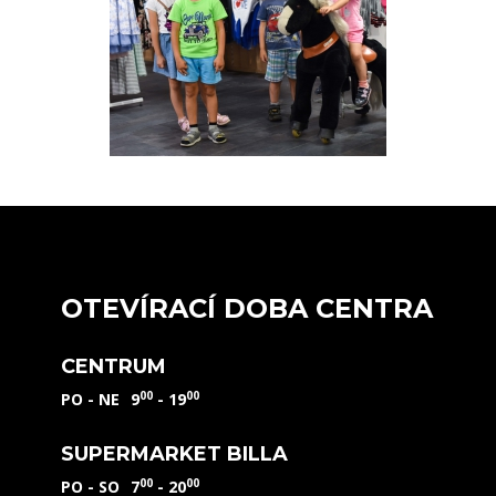
OTEVÍRACÍ DOBA CENTRA
CENTRUM
00
00
PO - NE
9
- 19
SUPERMARKET BILLA
00
00
PO - SO
7
- 20