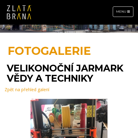
TOGGLE
MENU
NAVIGATION
FOTOGALERIE
VELIKONOČNÍ JARMARK
VĚDY A TECHNIKY
Zpět na přehled galerií