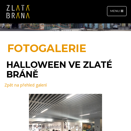
TOGGLE
MENU
NAVIGATION
FOTOGALERIE
HALLOWEEN VE ZLATÉ
BRÁNĚ
Zpět na přehled galerií