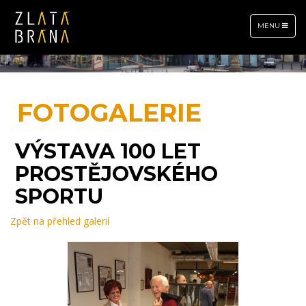
TOGGLE
MENU
NAVIGATION
FOTOGALERIE
VÝSTAVA 100 LET
PROSTĚJOVSKÉHO
SPORTU
Zpět na přehled galerií