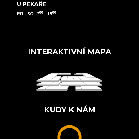
U PEKAŘE
00
00
PO - SO
7
- 19
INTERAKTIVNÍ MAPA
KUDY K NÁM