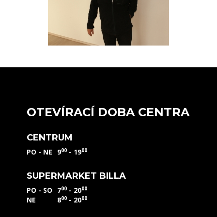
OTEVÍRACÍ DOBA CENTRA
CENTRUM
00
00
PO - NE
9
- 19
SUPERMARKET BILLA
00
00
PO - SO
7
- 20
00
00
NE
8
- 20