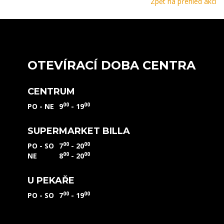
Zpět na přehled akcí
OTEVÍRACÍ DOBA CENTRA
CENTRUM
00
00
PO - NE
9
- 19
SUPERMARKET BILLA
00
00
PO - SO
7
- 20
00
00
NE
8
- 20
U PEKAŘE
00
00
PO - SO
7
- 19