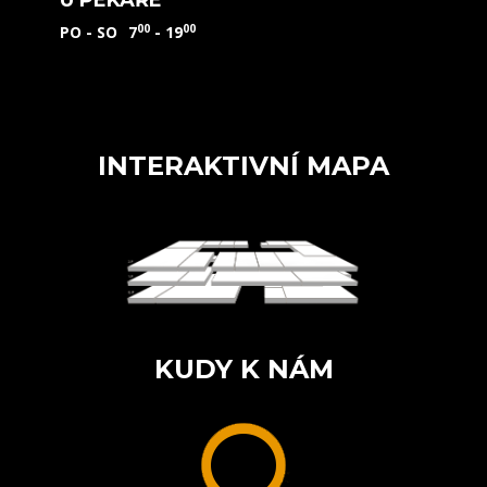
U PEKAŘE
00
00
PO - SO
7
- 19
INTERAKTIVNÍ MAPA
KUDY K NÁM