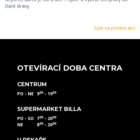
Zlaté Brány.
Zpět na přehled akcí
OTEVÍRACÍ DOBA CENTRA
CENTRUM
00
00
PO - NE
9
- 19
SUPERMARKET BILLA
00
00
PO - SO
7
- 20
00
00
NE
8
- 20