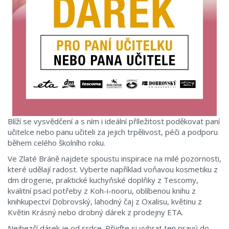
Blíží se vysvědčení a s ním i ideální příležitost poděkovat paní
učitelce nebo panu učiteli za jejich trpělivost, péči a podporu
během celého školního roku.
Ve Zlaté Bráně najdete spoustu inspirace na milé pozornosti,
které udělají radost. Vyberte například voňavou kosmetiku z
dm drogerie, praktické kuchyňské doplňky z Tescomy,
kvalitní psací potřeby z Koh-i-nooru, oblíbenou knihu z
knihkupectví Dobrovský, lahodný čaj z Oxalisu, květinu z
Květin Krásný nebo drobný dárek z prodejny ETA.
Nejhezčí dárek je od srdce. Přijďte si vybrat ten pravý do