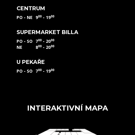
CENTRUM
00
00
PO - NE
9
- 19
SUPERMARKET BILLA
00
00
PO - SO
7
- 20
00
00
NE
8
- 20
U PEKAŘE
00
00
PO - SO
7
- 19
INTERAKTIVNÍ MAPA