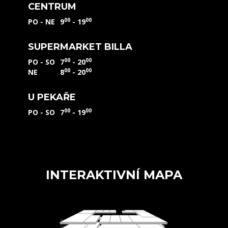
CENTRUM
00
00
PO - NE
9
- 19
SUPERMARKET BILLA
00
00
PO - SO
7
- 20
00
00
NE
8
- 20
U PEKAŘE
00
00
PO - SO
7
- 19
INTERAKTIVNÍ MAPA