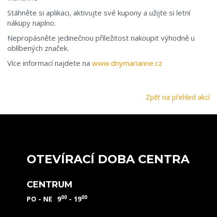
Stáhněte si aplikaci, aktivujte své kupony a užijte si letní
nákupy naplno.
Nepropásněte jedinečnou příležitost nakoupit výhodně u
oblíbených značek.
Více informací najdete na
www.dnymarianne.cz
Zpět na přehled akcí
OTEVÍRACÍ DOBA CENTRA
CENTRUM
00
00
PO - NE
9
- 19