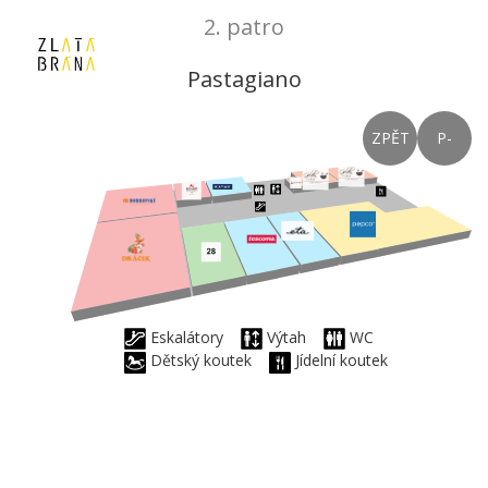
2. patro
Pastagiano
ZPĚT
P-
Eskalátory
Výtah
WC
Dětský koutek
Jídelní koutek