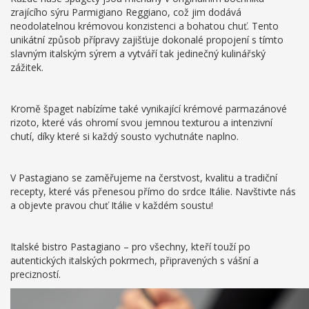
zrajícího sýru Parmigiano Reggiano, což jim dodává
neodolatelnou krémovou konzistenci a bohatou chuť. Tento
unikátní způsob přípravy zajišťuje dokonalé propojení s tímto
slavným italským sýrem a vytváří tak jedinečný kulinářský
zážitek.
Kromě špaget nabízíme také vynikající krémové parmazánové
rizoto, které vás ohromí svou jemnou texturou a intenzivní
chutí, díky které si každý sousto vychutnáte naplno.
V Pastagiano se zaměřujeme na čerstvost, kvalitu a tradiční
recepty, které vás přenesou přímo do srdce Itálie. Navštivte nás
a objevte pravou chuť Itálie v každém soustu!
Italské bistro Pastagiano – pro všechny, kteří touží po
autentických italských pokrmech, připravených s vášní a
precizností.