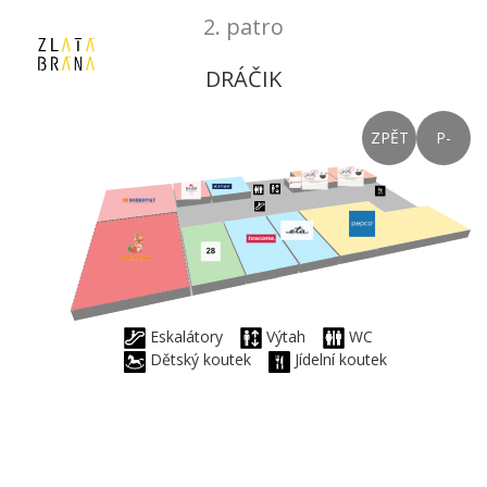
2. patro
DRÁČIK
ZPĚT
P-
Eskalátory
Výtah
WC
Dětský koutek
Jídelní koutek