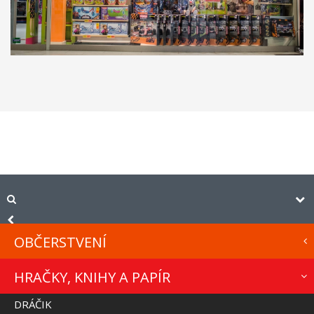
OBČERSTVENÍ
HRAČKY, KNIHY A PAPÍR
DRÁČIK