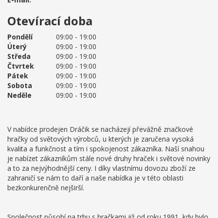
Otevírací doba
Pondělí
09:00 - 19:00
Úterý
09:00 - 19:00
Středa
09:00 - 19:00
Čtvrtek
09:00 - 19:00
Pátek
09:00 - 19:00
Sobota
09:00 - 19:00
Neděle
09:00 - 19:00
V nabídce prodejen Dráčik se nacházejí převážně značkové
hračky od světových výrobců, u kterých je zaručena vysoká
kvalita a funkčnost a tím i spokojenost zákazníka. Naší snahou
je nabízet zákazníkům stále nové druhy hraček i světové novinky
a to za nejvýhodnější ceny. I díky vlastnímu dovozu zboží ze
zahraničí se nám to daří a naše nabídka je v této oblasti
bezkonkurenčně nejširší.
Společnost působí na trhu s hračkami již od roku 1991, kdy bylo