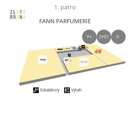
1. patro
FANN PARFUMERIE
P+
ZPĚT
P-
Eskalátory
Výtah