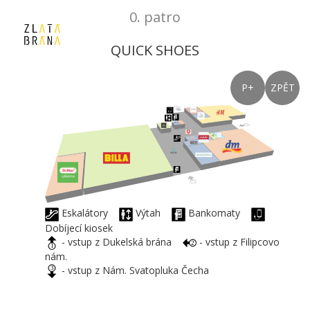
0. patro
QUICK SHOES
P+
ZPĚT
Eskalátory
Výtah
Bankomaty
Dobíjecí kiosek
- vstup z Dukelská brána
- vstup z Filipcovo
nám.
- vstup z Nám. Svatopluka Čecha