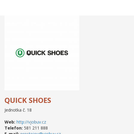
QUICK SHOES
Jednotka č. 18
Web:
http://vjobuv.cz
Telefon:
581 211 888
E-mail:
prostejov@vjobuv.cz