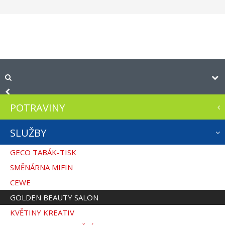
POTRAVINY
SLUŽBY
GECO TABÁK-TISK
SMĚNÁRNA MIFIN
CEWE
GOLDEN BEAUTY SALON
KVĚTINY KREATIV