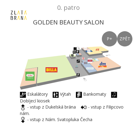
0. patro
GOLDEN BEAUTY SALON
P+
ZPĚT
Eskalátory
Výtah
Bankomaty
Dobíjecí kiosek
- vstup z Dukelská brána
- vstup z Filipcovo
nám.
- vstup z Nám. Svatopluka Čecha